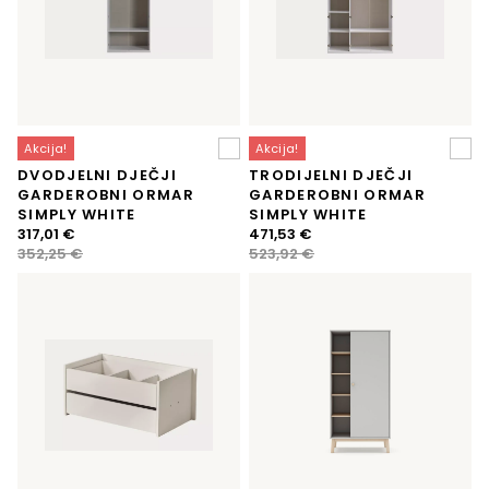
Akcija!
Akcija!
DVODJELNI DJEČJI
TRODIJELNI DJEČJI
GARDEROBNI ORMAR
GARDEROBNI ORMAR
SIMPLY WHITE
SIMPLY WHITE
Izvorna
Trenutna
Izvorna
Trenutna
317,01
€
471,53
€
cijena
cijena
cijena
cijena
352,25
€
523,92
€
bila
je:
bila
je:
je:
317,01 €.
je:
471,53 €.
352,25 €.
523,92 €.