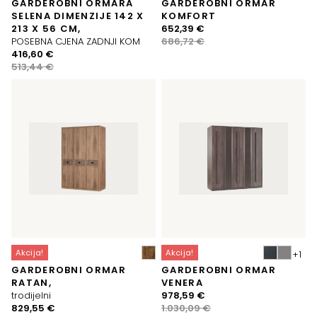
GARDEROBNI ORMARA
GARDEROBNI ORMAR
SELENA DIMENZIJE 142 X
KOMFORT
Izvorna
Trenutna
213 X 56 CM,
652,39
€
cijena
cijena
POSEBNA CJENA ZADNJI KOM
686,72
€
Izvorna
Trenutna
bila
je:
416,60
€
cijena
cijena
je:
652,39 €.
513,44
€
bila
je:
686,72 €.
je:
416,60 €.
513,44 €.
Akcija!
Akcija!
GARDEROBNI ORMAR
GARDEROBNI ORMAR
RATAN,
VENERA
Izvorna
Trenutna
trodijelni
978,59
€
Izvorna
Trenutna
cijena
cijena
829,55
€
1.030,09
€