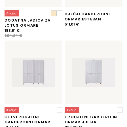
Akcija!
DJEČJI GARDEROBNI
ORMAR ESTEBAN
DODATNA LADICA ZA
511,01
€
LOTUS ORMARE
Izvorna
Trenutna
183,81
€
cijena
cijena
204,24
€
bila
je:
je:
183,81 €.
204,24 €.
Akcija!
Akcija!
ČETVERODJELNI
TRODJELNI GARDEROBNI
GARDEROBNI ORMAR
ORMAR JULIJA
Izvorna
Trenutna