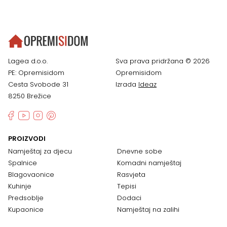
Lagea d.o.o.
Sva prava pridržana © 2026
PE: Opremisidom
Opremisidom
Cesta Svobode 31
Izrada
Ideaz
8250 Brežice
PROIZVODI
Namještaj za djecu
Dnevne sobe
Spalnice
Komadni namještaj
Blagovaonice
Rasvjeta
Kuhinje
Tepisi
Predsoblje
Dodaci
Kupaonice
Namještaj na zalihi