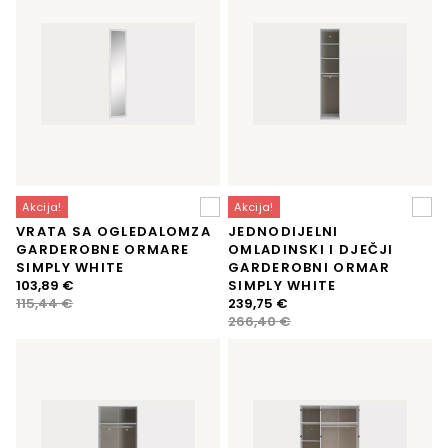
Akcija!
Akcija!
VRATA SA OGLEDALOMZA
JEDNODIJELNI
GARDEROBNE ORMARE
OMLADINSKI I DJEČJI
SIMPLY WHITE
GARDEROBNI ORMAR
Izvorna
Trenutna
103,89
€
SIMPLY WHITE
cijena
cijena
Izvorna
Trenutna
115,44
€
239,75
€
bila
je:
cijena
cijena
266,40
€
je:
103,89 €.
bila
je:
115,44 €.
je:
239,75 €.
266,40 €.